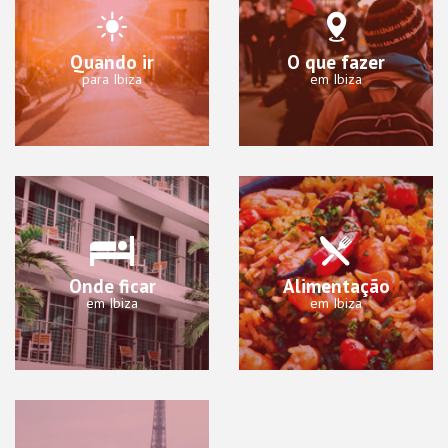
Quando ir
O que fazer
para Ibiza
em Ibiza
Onde ficar
Alimentação
em Ibiza
em Ibiza