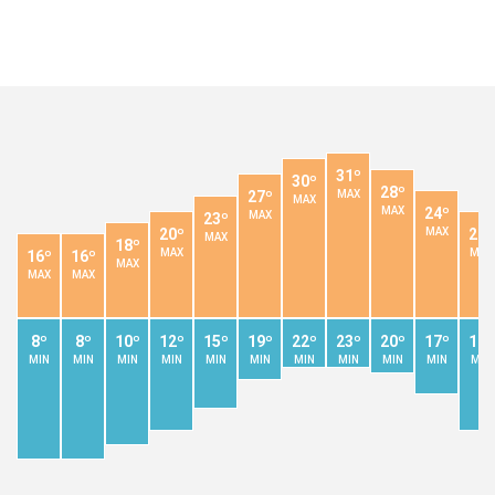
31º
30º
28º
MAX
27º
MAX
MAX
24º
MAX
23º
MAX
20º
20º
MAX
18º
MAX
MAX
16º
16º
MAX
MAX
MAX
8º
8º
10º
12º
15º
19º
22º
23º
20º
17º
12º
MIN
MIN
MIN
MIN
MIN
MIN
MIN
MIN
MIN
MIN
MIN