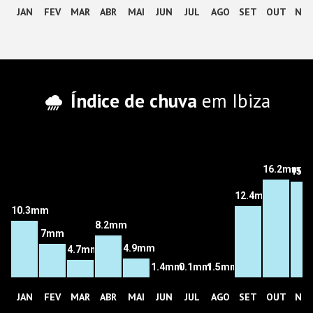
JAN
FEV
MAR
ABR
MAI
JUN
JUL
AGO
SET
OUT
NO
Índice de chuva
em Ibiza
16.2mm
15.
12.4mm
10.3mm
8.2mm
7mm
4.9mm
4.7mm
1.4mm
0.1mm
1.5mm
JAN
FEV
MAR
ABR
MAI
JUN
JUL
AGO
SET
OUT
NO