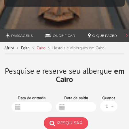
PASSAGENS
ONDE FICAR
O QUE FAZER
África
Egito
Cairo
Hostels e Albergues em Cairo
Pesquise e reserve seu albergue
em
Cairo
Data de
entrada
Data de
saida
Quartos
1
PESQUISAR