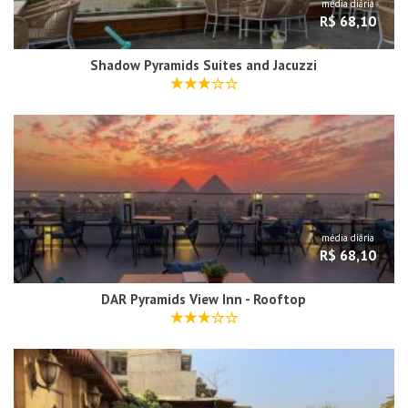
média diária
R$ 68,10
Shadow Pyramids Suites and Jacuzzi
média diária
R$ 68,10
DAR Pyramids View Inn - Rooftop