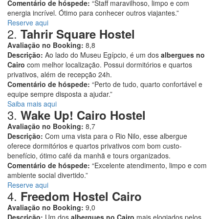
Comentário de hóspede:
“Staff maravilhoso, limpo e com
energia incrível. Ótimo para conhecer outros viajantes.”
Reserve aqui
2.
Tahrir Square Hostel
Avaliação no Booking:
8,8
Descrição:
Ao lado do Museu Egípcio, é um dos
albergues no
Cairo
com melhor localização. Possui dormitórios e quartos
privativos, além de recepção 24h.
Comentário de hóspede:
“Perto de tudo, quarto confortável e
equipe sempre disposta a ajudar.”
Saiba mais aqui
3.
Wake Up! Cairo Hostel
Avaliação no Booking:
8,7
Descrição:
Com uma vista para o Rio Nilo, esse albergue
oferece dormitórios e quartos privativos com bom custo-
benefício, ótimo café da manhã e tours organizados.
Comentário de hóspede:
“Excelente atendimento, limpo e com
ambiente social divertido.”
Reserve aqui
4.
Freedom Hostel Cairo
Avaliação no Booking:
9,0
Descrição:
Um dos
albergues no Cairo
mais elogiados pelos