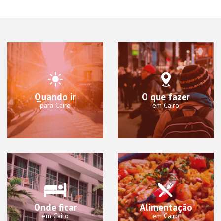
Quando ir
O que fazer
para Cairo
em Cairo
Onde ficar
Alimentação
em Cairo
em Cairo