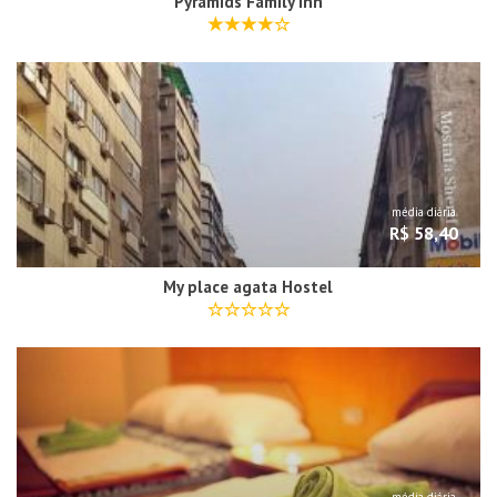
Pyramids Family Inn
média diária
R$ 58,40
My place agata Hostel
média diária