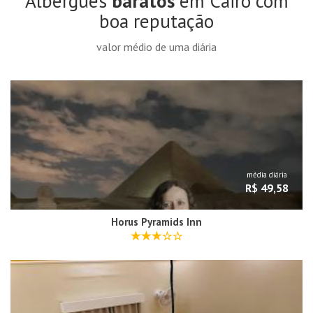
Albergues
baratos
em Cairo com
boa reputação
valor médio de uma diária
média diária
R$ 49,58
Horus Pyramids Inn