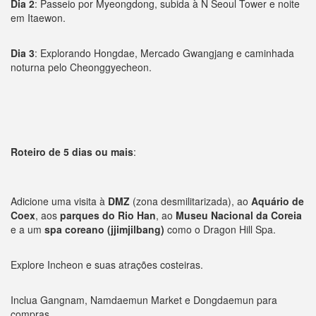
Dia 2
: Passeio por Myeongdong, subida à N Seoul Tower e noite
em Itaewon.
Dia 3
: Explorando Hongdae, Mercado Gwangjang e caminhada
noturna pelo Cheonggyecheon.
Roteiro de 5 dias ou mais
:
Adicione uma visita à
DMZ
(zona desmilitarizada), ao
Aquário de
Coex
, aos
parques do Rio Han
, ao
Museu Nacional da Coreia
e a um
spa coreano (jjimjilbang)
como o Dragon Hill Spa.
Explore Incheon e suas atrações costeiras.
Inclua Gangnam, Namdaemun Market e Dongdaemun para
compras.