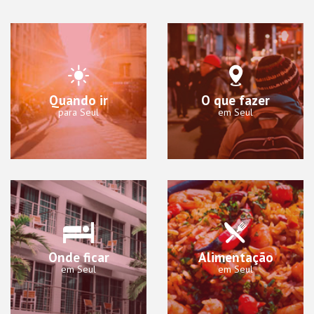
Quando ir
O que fazer
para Seul
em Seul
Onde ficar
Alimentação
em Seul
em Seul