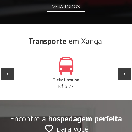
VEJA TODOS
Transporte
em Xangai
‹
›
Ticket avulso
R$ 3,77
Encontre a
hospedagem perfeita
para você