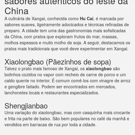
sabores autênticos do leste da
China
A culinária de Xangai, conhecida como
Hu Cai
, é marcada por
sabores suaves, ligeiramente adocicados e técnicas refinadas de
preparo. A cidade tem uma das gastronomias mais sofisticadas
da China, com pratos que exploram frutos do mar, massas,
molhos espessos e muito molho de soja. A seguir, destacamos os
pratos mais tradicionais que você deve experimentar em Xangai.
Xiaolongbao (Pãezinhos de sopa)
Talvez o prato mais famoso de Xangai, os
xiaolongbao
são
bolinhos cozidos no vapor com recheio de carne de porco e um
caldo quente no interior. É comum comê-los com vinagre de arroz
e gengibre fatiado. Podem ser encontrados em mercados,
lanchonetes locais e restaurantes especializados.
Shengjianbao
Uma variação do xiaolongbao, mas com casquinha mais crocante
e frita na parte de baixo. São bem populares no café da manhã e
vendidos em barracas de rua por toda a cidade.