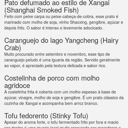
Pato defumado ao estilo de Xangai
(Shanghai Smoked Fish)
Feito com peixe carpa ou peixe-cabeça-de-cobra, esse prato é
marinado com molho de soja, vinho Shaoxing, gengibre, açúcar e
depois frito. O sabor é intenso e levemente adocicado.
Caranguejo do lago Yangcheng (Hairy
Crab)
Muito procurado entre setembro e novembro, esse tipo de
caranguejo peludo é uma iguaria da região. Servido geralmente
ao vapor, é apreciado pela textura delicada e sabor rico.
Costelinha de porco com molho
agridoce
A costelinha frita é coberta com um molho espesso à base de
açúcar, vinagre, molho de soja e gengibre. É um prato clássico da
cozinha de Xangai e acompanha bem arroz branco.
Tofu fedorento (Stinky Tofu)
Apesar do aroma forte, o tofu fermentado frito por fora e macio
por dentro é uma iguaria local muito procurada por moradores e