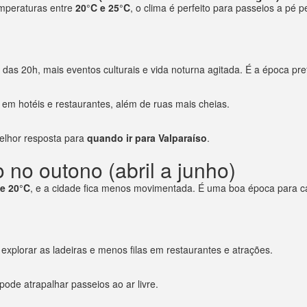
mperaturas entre
20°C e 25°C
, o clima é perfeito para passeios a pé p
das 20h, mais eventos culturais e vida noturna agitada. É a época pref
 em hotéis e restaurantes, além de ruas mais cheias.
melhor resposta para
quando ir para Valparaíso
.
 no outono (abril a junho)
 e 20°C
, e a cidade fica menos movimentada. É uma boa época para cam
explorar as ladeiras e menos filas em restaurantes e atrações.
de atrapalhar passeios ao ar livre.