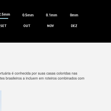
2.5mm
0.5mm
0.1mm
0mm
SET
OUT
NOV
DEZ
rtuária é conhecida por suas casas coloridas nas
tes brasileiros a incluem em roteiros combinados com