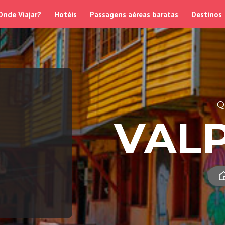
Onde Viajar?
Hotéis
Passagens aéreas baratas
Destinos
Q
VAL