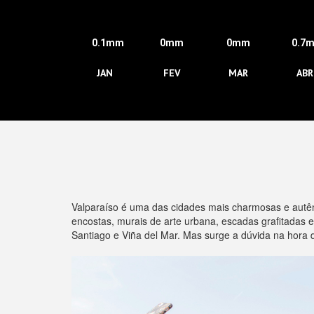
0.1mm
0mm
0mm
0.7
JAN
FEV
MAR
ABR
Valparaíso é uma das cidades mais charmosas e autênt
encostas, murais de arte urbana, escadas grafitadas 
Santiago e Viña del Mar. Mas surge a dúvida na hora d