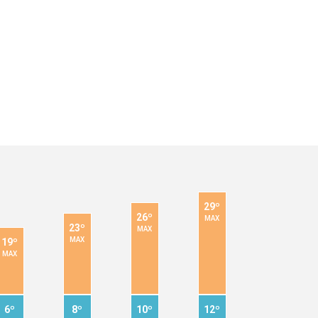
29º
26º
MAX
23º
MAX
MAX
19º
MAX
6º
8º
10º
12º