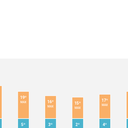
19º
17º
16º
MAX
15º
MAX
MAX
MAX
5º
3º
2º
4º