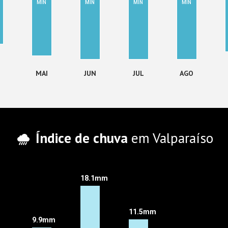
MIN
MIN
MIN
MIN
MAI
JUN
JUL
AGO
Índice de chuva
em Valparaíso
18.1mm
11.5mm
9.9mm