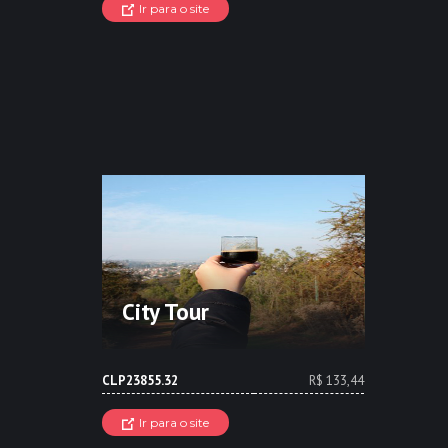
Ir para o site
City Tour
CLP23855.32
R$ 133,44
Ir para o site