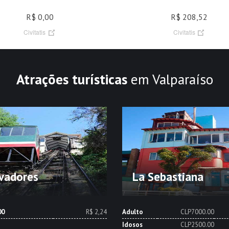
R$ 0,00
R$ 208,52
Civitatis
Civitatis
Atrações turísticas
em Valparaíso
vadores
La Sebastiana
00
R$ 2,24
Adulto
CLP7000.00
Idosos
CLP2500.00