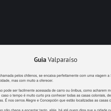
Guia
Valparaíso
chamada pelos chilenos, se encaixa perfeitamente com uma viagem a 
idade, mas com muito a oferecer.
íso pode ser facilmente acessada de carro ou ônibus, como acharem me
e caso o tempo é muito curto pra conhecer todas as casas coloniais, 
cas. É nos cerros Alegre e Concepción que estão localizadas as casas
so não chega a encantar tanto, aliás, há até quem diga que a cidade 