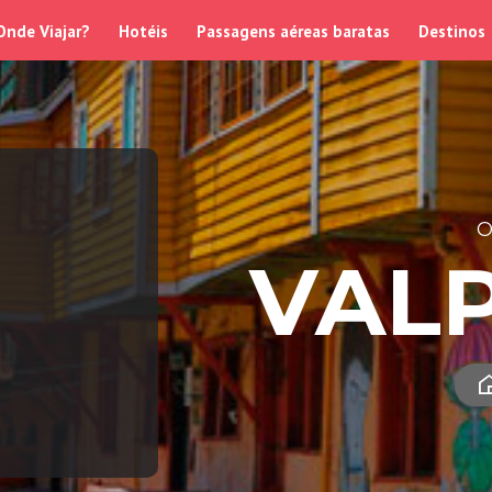
Onde Viajar?
Hotéis
Passagens aéreas baratas
Destinos
O
VAL