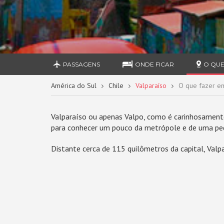
PASSAGENS
ONDE FICAR
O QUE
América do Sul
Chile
Valparaíso
O que fazer em
Valparaíso ou apenas Valpo, como é carinhosament
para conhecer um pouco da metrópole e de uma peq
Distante cerca de 115 quilômetros da capital, Valpa