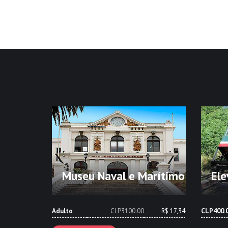
Museu Naval e Marítimo
Ele
Adulto
CLP3100.00
R$ 17,34
CLP400.