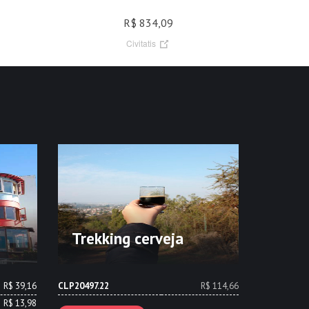
R$ 834,09
Civitatis
Trekking cerveja
R$ 39,16
CLP20497.22
R$ 114,66
R$ 13,98