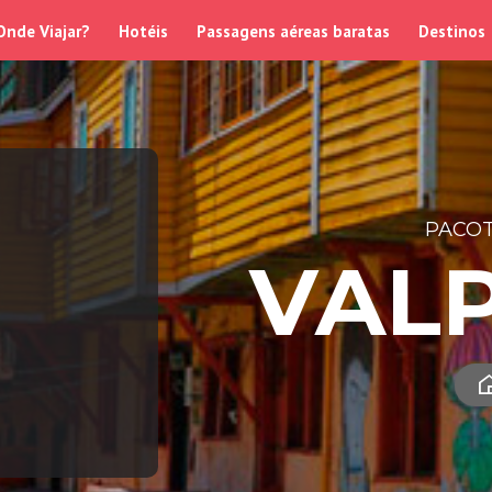
Onde Viajar?
Hotéis
Passagens aéreas baratas
Destinos
PACOT
VAL