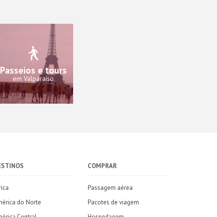
Passeios e tours
em Valparaíso
ESTINOS
COMPRAR
rica
Passagem aérea
érica do Norte
Pacotes de viagem
érica Central
Hospedagem