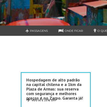
PASSAGENS
ONDE FICAR
O QUE
Hospedagem de alto padrão
na capital chilena e a 1km da
Plaza de Armas: sua reserva
com segurança e melhores
preços é no Zarpo. Garanta já!
VOO ATÉ 25% OFF