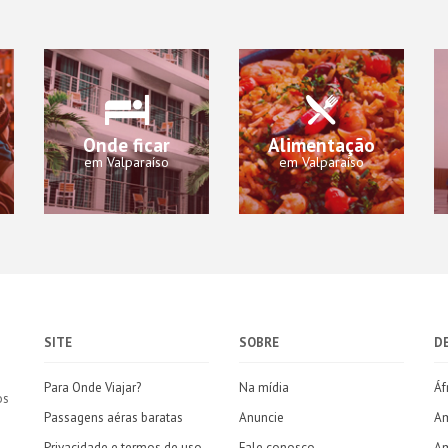
Onde ficar
Alimentação
em Valparaíso
em Valparaíso
SITE
SOBRE
D
Para Onde Viajar?
Na mídia
Áf
os
Passagens aéras baratas
Anuncie
Am
Privacidade e termos de uso
Fale conosco
Am