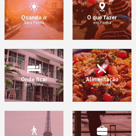
Quando ir
O que fazer
para Penha
em Penha
Onde ficar
Alimentação
em Penha
em Penha