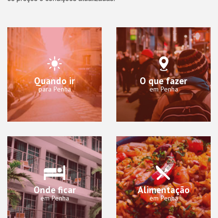
Quando ir
O que fazer
para Penha
em Penha
Onde ficar
Alimentação
em Penha
em Penha