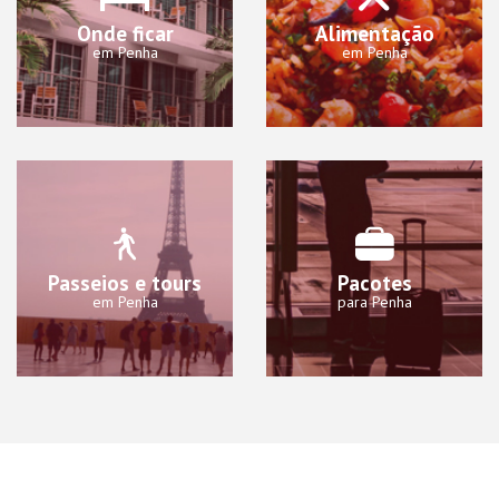
Onde ficar
Alimentação
em Penha
em Penha
Passeios e tours
Pacotes
em Penha
para Penha