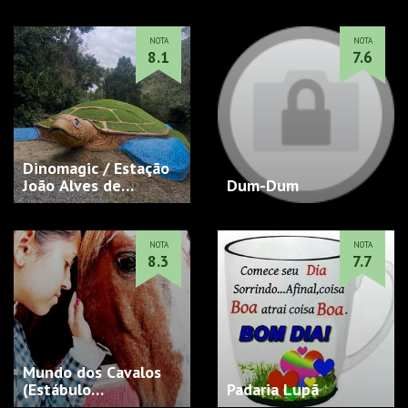
NOTA
NOTA
8.1
7.6
Dinomagic / Estação
João Alves de
Dum-Dum
Queiro…
NOTA
NOTA
8.3
7.7
Mundo dos Cavalos
(Estábulo…
Padaria Lupã