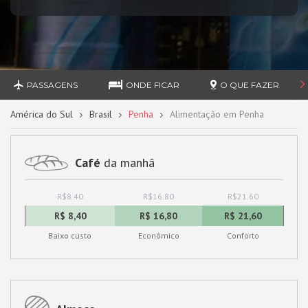
PASSAGENS
ONDE FICAR
O QUE FAZER
América do Sul
Brasil
Penha
Alimentação em Penha
Café
da manhã
R$8.40
R$16.80
R$21.60
R$ 8,40
R$ 16,80
R$ 21,60
Baixo custo
Econômico
Conforto