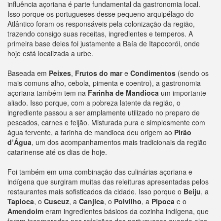
influência açoriana é parte fundamental da gastronomia local.
Isso porque os portugueses desse pequeno arquipélago do
Atlântico foram os responsáveis pela colonização da região,
trazendo consigo suas receitas, ingredientes e temperos. A
primeira base deles foi justamente a Baía de Itapocorói, onde
hoje está localizada a urbe.
Baseada em
Peixes
,
Frutos do mar
e
Condimentos
(sendo os
mais comuns alho, cebola, pimenta e coentro), a gastronomia
açoriana também tem na
Farinha de Mandioca
um importante
aliado. Isso porque, com a pobreza latente da região, o
ingrediente passou a ser amplamente utilizado no preparo de
pescados, carnes e feijão. Misturada pura e simplesmente com
água fervente, a farinha de mandioca deu origem ao
Pirão
d’Água
, um dos acompanhamentos mais tradicionais da região
catarinense até os dias de hoje.
Foi também em uma combinação das culinárias açoriana e
indígena que surgiram muitas das releituras apresentadas pelos
restaurantes mais sofisticados da cidade. Isso porque o
Beiju
, a
Tapioca
, o
Cuscuz
, a
Canjica
, o
Polvilho
, a
Pipoca
e o
Amendoim
eram ingredientes básicos da cozinha indígena, que