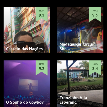
NOTA
NOTA
9.1
9.3
Madagascar Circus
Castelo das Nações
Sho…
NOTA
NOTA
9.2
8.4
Trenzinho Vila
O Sonho do Cowboy
Esperanç…