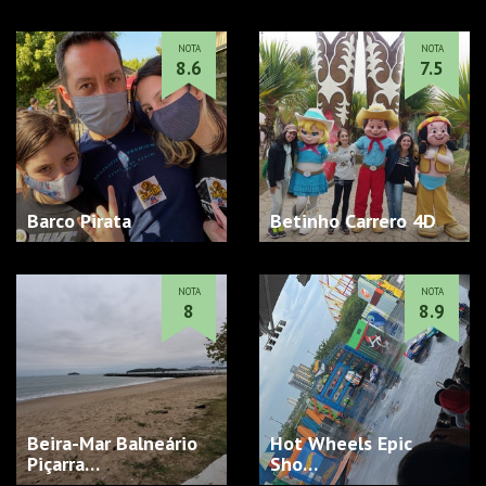
NOTA
NOTA
8.6
7.5
Barco Pirata
Betinho Carrero 4D
NOTA
NOTA
8
8.9
Beira-Mar Balneário
Hot Wheels Epic
Piçarra…
Sho…