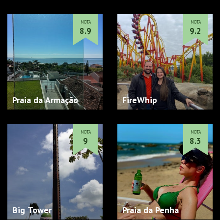
NOTA
NOTA
8.9
9.2
Praia da Armação
FireWhip
NOTA
NOTA
9
8.3
Big Tower
Praia da Penha