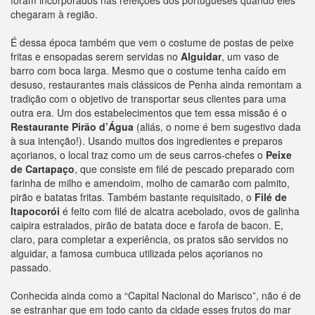
foram incorporados nas refeições dos portugueses quando eles
chegaram à região.
É dessa época também que vem o costume de postas de peixe
fritas e ensopadas serem servidas no
Alguidar
, um vaso de
barro com boca larga. Mesmo que o costume tenha caído em
desuso, restaurantes mais clássicos de Penha ainda remontam a
tradição com o objetivo de transportar seus clientes para uma
outra era. Um dos estabelecimentos que tem essa missão é o
Restaurante Pirão
d’Água
(aliás, o nome é bem sugestivo dada
à sua intenção!). Usando muitos dos ingredientes e preparos
açorianos, o local traz como um de seus carros-chefes o
Peixe
de Cartapaço
, que consiste em filé de pescado preparado com
farinha de milho e amendoim, molho de camarão com palmito,
pirão e batatas fritas. Também bastante requisitado, o
Filé de
Itapocorói
é feito com filé de alcatra acebolado, ovos de galinha
caipira estralados, pirão de batata doce e farofa de bacon. E,
claro, para completar a experiência, os pratos são servidos no
alguidar, a famosa cumbuca utilizada pelos açorianos no
passado.
Conhecida ainda como a “Capital Nacional do Marisco”, não é de
se estranhar que em todo canto da cidade esses frutos do mar