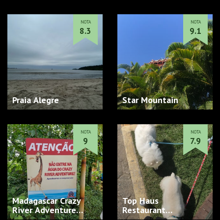
NOTA
NOTA
8.3
9.1
Praia Alegre
Star Mountain
NOTA
NOTA
9
7.9
Madagascar Crazy
Top Haus
River Adventure…
Restaurant…