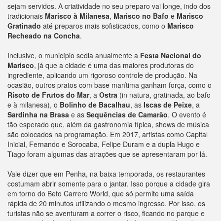
sejam servidos. A criatividade no seu preparo vai longe, indo dos
tradicionais
Marisco à Milanesa
,
Marisco no Bafo
e
Marisco
Gratinado
até preparos mais sofisticados, como o
Marisco
Recheado na Concha
.
Inclusive, o município sedia anualmente a
Festa Nacional do
Marisco
, já que a cidade é uma das maiores produtoras do
ingrediente, aplicando um rigoroso controle de produção. Na
ocasião, outros pratos com base marítima ganham força, como o
Risoto de Frutos do Mar
, a
Ostra
(in natura, gratinada, ao bafo
e à milanesa), o
Bolinho de Bacalhau
, as
Iscas de Peixe
, a
Sardinha na Brasa
e as
Sequências de Camarão
. O evento é
tão esperado que, além da gastronomia típica, shows de música
são colocados na programação. Em 2017, artistas como Capital
Inicial, Fernando e Sorocaba, Felipe Duram e a dupla Hugo e
Tiago foram algumas das atrações que se apresentaram por lá.
Vale dizer que em Penha, na baixa temporada, os restaurantes
costumam abrir somente para o jantar. Isso porque a cidade gira
em torno do Beto Carrero World, que só permite uma saída
rápida de 20 minutos utilizando o mesmo ingresso. Por isso, os
turistas não se aventuram a correr o risco, ficando no parque e