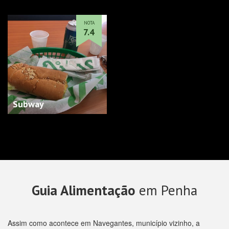
NOTA
7.4
Subway
Guia Alimentação
em Penha
Assim como acontece em Navegantes, município vizinho, a