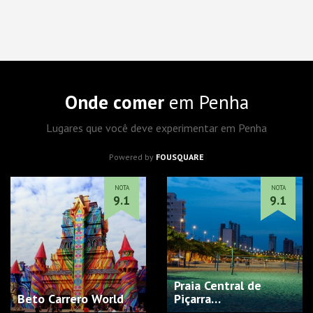
Onde comer
em Penha
Lugares que você deve experimentar em Penha
Powered by
FOUSQUARE
NOTA
NOTA
9.1
9.1
Praia Central de
Beto Carrero World
Piçarra…