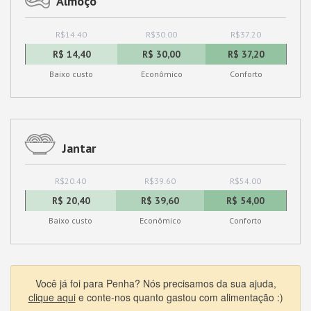
Almoço
R$14.40
R$30.00
R$37.20
R$ 14,40
R$ 30,00
R$ 37,20
Baixo custo
Econômico
Conforto
Jantar
R$20.40
R$39.60
R$54.00
R$ 20,40
R$ 39,60
R$ 54,00
Baixo custo
Econômico
Conforto
Você já foi para Penha? Nós precisamos da sua ajuda,
clique aqui
e conte-nos quanto gastou com alimentação :)