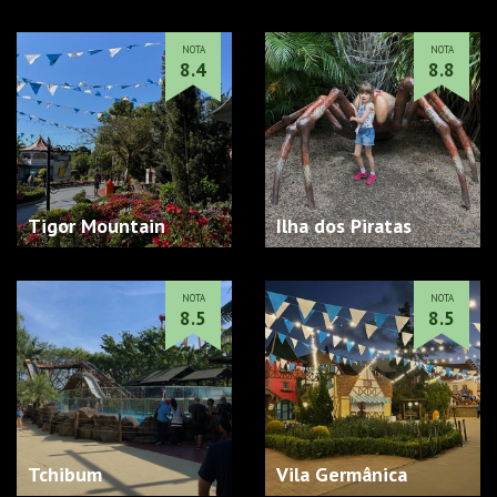
NOTA
NOTA
8.4
8.8
Tigor Mountain
Ilha dos Piratas
NOTA
NOTA
8.5
8.5
Tchibum
Vila Germânica