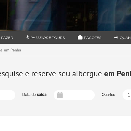
 FAZER
PASSEIOS E TOURS
PACOTES
QUAN
es em Penha
esquise e reserve seu albergue
em Pen
Data de
saida
Quartos
1