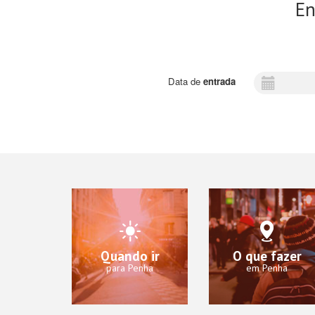
En
Data de
entrada
Quando ir
O que fazer
para Penha
em Penha