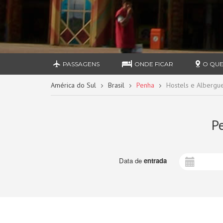
PASSAGENS
ONDE FICAR
O QUE
América do Sul
Brasil
Penha
Hostels e Albergu
P
Data de
entrada