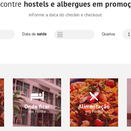
contre
hostels e albergues em promo
informe a data do checkin e checkout
Data de
saida
Quartos
1
Onde ficar
Alimentação
em Penha
em Penha