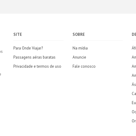
SITE
SOBRE
D
Para Onde Viajar?
Na mídia
Áf
os
Passagens aéras baratas
Anuncie
Am
Privacidade e termos de uso
Fale conosco
Am
e
Am
Ás
Ca
Eu
Oc
Or