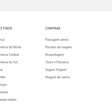
ESTINOS
COMPRAR
rica
Passagem aérea
érica do Norte
Pacotes de viagem
érica Central
Hospedagem
érica do Sul
Tours e Passeios
ia
Seguro Viagem
ribe
Aluguel de carros
ropa
eania
iente médio