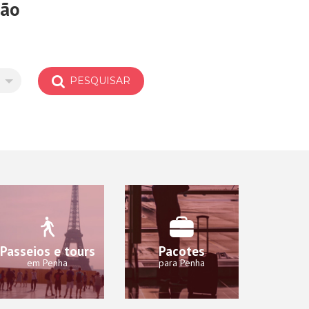
ção
PESQUISAR
Passeios e tours
Pacotes
em Penha
para Penha