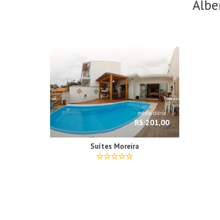
Albe
média diária
R$ 201,00
Suítes Moreira