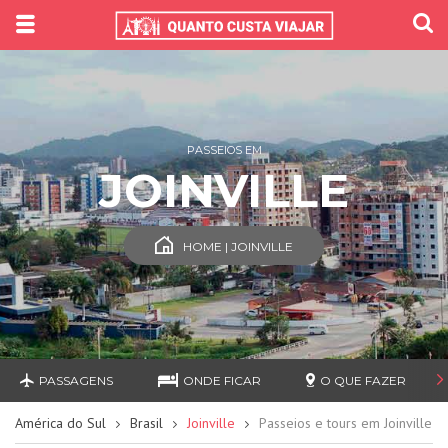
PASSEIOS EM
JOINVILLE
HOME | JOINVILLE
PASSAGENS
ONDE FICAR
O QUE FAZER
América do Sul
Brasil
Joinville
Passeios e tours em Joinville