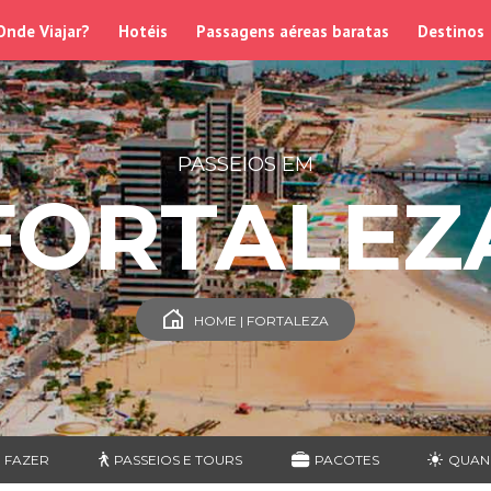
Onde Viajar?
Hotéis
Passagens aéreas baratas
Destinos
PASSEIOS EM
FORTALEZ
HOME | FORTALEZA
 FAZER
PASSEIOS E TOURS
PACOTES
QUAN