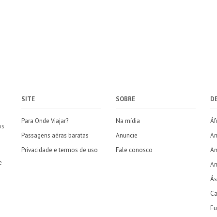
SITE
SOBRE
D
Para Onde Viajar?
Na mídia
Áf
os
Passagens aéras baratas
Anuncie
Am
Privacidade e termos de uso
Fale conosco
Am
e
Am
Ás
Ca
Eu