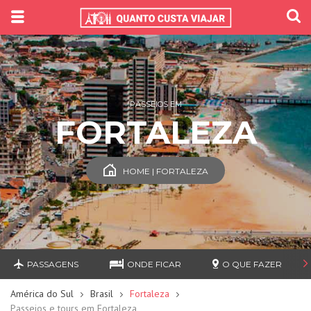
PASSEIOS EM
FORTALEZA
HOME | FORTALEZA
PASSAGENS
ONDE FICAR
O QUE FAZER
América do Sul
Brasil
Fortaleza
Passeios e tours em Fortaleza