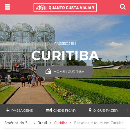
PASSEIOS EM
CURITIBA
HOME | CURITIBA
PASSAGENS
ONDE FICAR
O QUE FAZER
América do Sul
Brasil
Curitiba
Passeios e tours em Curitiba