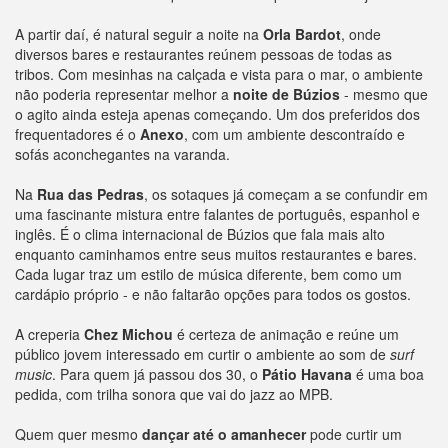
A partir daí, é natural seguir a noite na
Orla Bardot
, onde
diversos bares e restaurantes reúnem pessoas de todas as
tribos. Com mesinhas na calçada e vista para o mar, o ambiente
não poderia representar melhor a
noite de Búzios
- mesmo que
o agito ainda esteja apenas começando. Um dos preferidos dos
frequentadores é o
Anexo
, com um ambiente descontraído e
sofás aconchegantes na varanda.
Na
Rua das Pedras
, os sotaques já começam a se confundir em
uma fascinante mistura entre falantes de português, espanhol e
inglês. É o clima internacional de Búzios que fala mais alto
enquanto caminhamos entre seus muitos restaurantes e bares.
Cada lugar traz um estilo de música diferente, bem como um
cardápio próprio - e não faltarão opções para todos os gostos.
A creperia
Chez Michou
é certeza de animação e reúne um
público jovem interessado em curtir o ambiente ao som de
surf
music
. Para quem já passou dos 30, o
Pátio Havana
é uma boa
pedida, com trilha sonora que vai do jazz ao MPB.
Quem quer mesmo
dançar até o amanhecer
pode curtir um