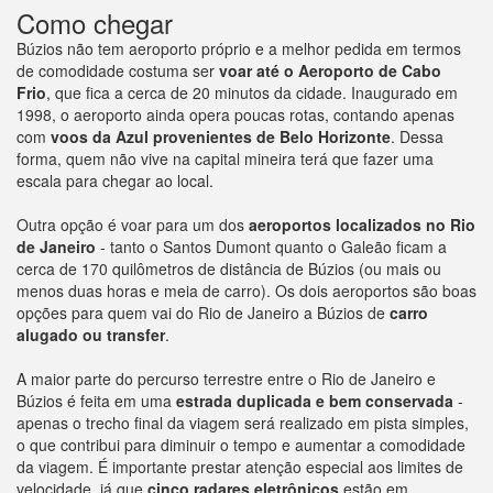
Como chegar
Búzios não tem aeroporto próprio e a melhor pedida em termos
de comodidade costuma ser
voar até o Aeroporto de Cabo
Frio
, que fica a cerca de 20 minutos da cidade. Inaugurado em
1998, o aeroporto ainda opera poucas rotas, contando apenas
com
voos da Azul provenientes de Belo Horizonte
. Dessa
forma, quem não vive na capital mineira terá que fazer uma
escala para chegar ao local.
Outra opção é voar para um dos
aeroportos localizados no Rio
de Janeiro
- tanto o Santos Dumont quanto o Galeão ficam a
cerca de 170 quilômetros de distância de Búzios (ou mais ou
menos duas horas e meia de carro). Os dois aeroportos são boas
opções para quem vai do Rio de Janeiro a Búzios de
carro
alugado ou transfer
.
A maior parte do percurso terrestre entre o Rio de Janeiro e
Búzios é feita em uma
estrada duplicada e bem conservada
-
apenas o trecho final da viagem será realizado em pista simples,
o que contribui para diminuir o tempo e aumentar a comodidade
da viagem. É importante prestar atenção especial aos limites de
velocidade, já que
cinco radares eletrônicos
estão em