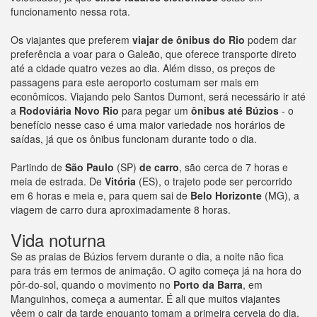
funcionamento nessa rota.
Os viajantes que preferem
viajar de ônibus do Rio
podem dar
preferência a voar para o Galeão, que oferece transporte direto
até a cidade quatro vezes ao dia. Além disso, os preços de
passagens para este aeroporto costumam ser mais em
econômicos. Viajando pelo Santos Dumont, será necessário ir até
a
Rodoviária Novo Rio
para pegar um
ônibus até Búzios
- o
benefício nesse caso é uma maior variedade nos horários de
saídas, já que os ônibus funcionam durante todo o dia.
Partindo de
São Paulo
(SP)
de carro
, são cerca de 7 horas e
meia de estrada. De
Vitória
(ES), o trajeto pode ser percorrido
em 6 horas e meia e, para quem sai de
Belo Horizonte
(MG), a
viagem de carro dura aproximadamente 8 horas.
Vida noturna
Se as praias de Búzios fervem durante o dia, a noite não fica
para trás em termos de animação. O agito começa já na hora do
pôr-do-sol, quando o movimento no
Porto da Barra
, em
Manguinhos, começa a aumentar. É ali que muitos viajantes
vêem o cair da tarde enquanto tomam a primeira cerveja do dia.