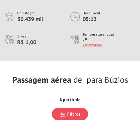
População
Hora local
30.439 mil
05:12
Temperatura local
1 Real
-º
R$ 1,00
Ver previsão
Passagem aérea
de
para Búzios
A partir de
Filtros