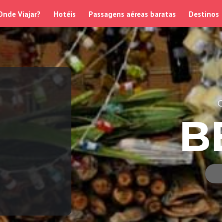
Onde Viajar?
Hotéis
Passagens aéreas baratas
Destinos
B