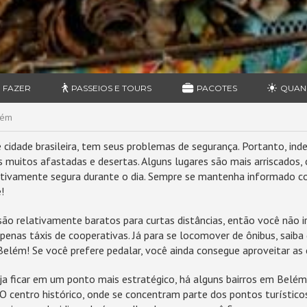
 FAZER
PASSEIOS E TOURS
PACOTES
QUAN
lém
idade brasileira, tem seus problemas de segurança. Portanto, indep
s muitos afastadas e desertas. Alguns lugares são mais arriscados,
lativamente segura durante o dia. Sempre se mantenha informado co
!
ão relativamente baratos para curtas distâncias, então você não i
 apenas táxis de cooperativas. Já para se locomover de ônibus, saiba
lém! Se você prefere pedalar, você ainda consegue aproveitar as ci
ja ficar em um ponto mais estratégico, há alguns bairros em Belé
O centro histórico, onde se concentram parte dos pontos turísticos