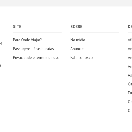
SITE
SOBRE
D
Para Onde Viajar?
Na mídia
Áf
os
Passagens aéras baratas
Anuncie
Am
Privacidade e termos de uso
Fale conosco
Am
e
Am
Ás
Ca
Eu
Oc
Or