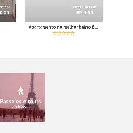
artir de
diária a partir de
0,00
R$ 4,50
Apartamento no melhor bairro Belem 804
Passeios e tours
em Belém