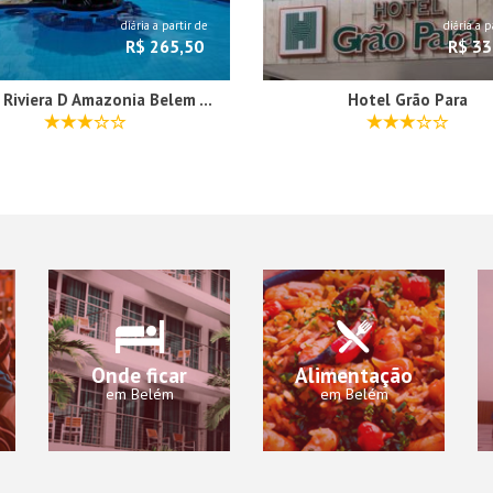
diária a partir de
diária a p
R$ 265,50
R$ 33
Hotel Riviera D Amazonia Belem Ananindeua
Hotel Grão Para
Onde ficar
Alimentação
em Belém
em Belém