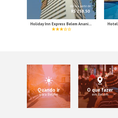
diária a partir de
R$ 238,50
Holiday Inn Express Belem Ananindeua by IHG
Quando ir
O que fazer
para Belém
em Belém