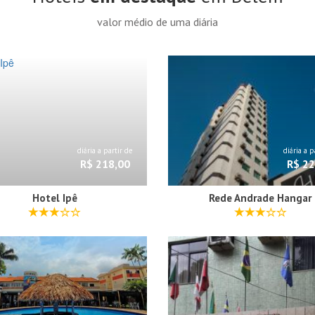
valor médio de uma diária
diária a partir de
diária a p
R$ 218,00
R$ 22
Hotel Ipê
Rede Andrade Hangar