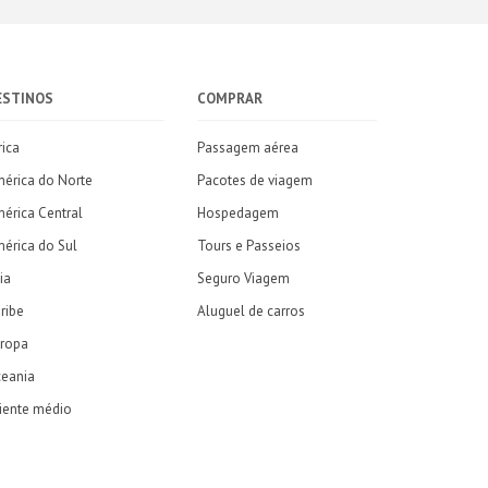
ESTINOS
COMPRAR
rica
Passagem aérea
érica do Norte
Pacotes de viagem
érica Central
Hospedagem
érica do Sul
Tours e Passeios
ia
Seguro Viagem
ribe
Aluguel de carros
ropa
eania
iente médio