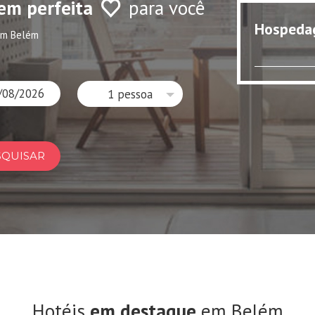
em perfeita
para você
Hospeda
em Belém
1 pessoa
SQUISAR
Hotéis
em destaque
em Belém