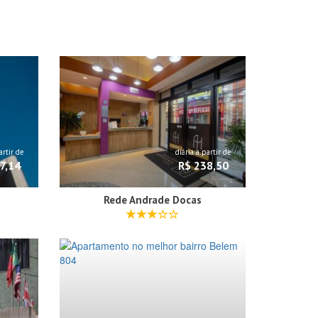
artir de
diária a partir de
7,14
R$ 238,50
Rede Andrade Docas