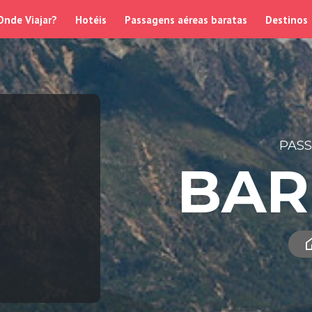
Onde Viajar?
Hotéis
Passagens aéreas baratas
Destinos
PAS
BAR