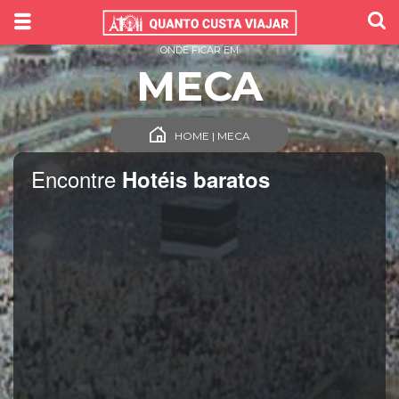
ONDE FICAR EM
MECA
HOME | MECA
Encontre
Hotéis baratos