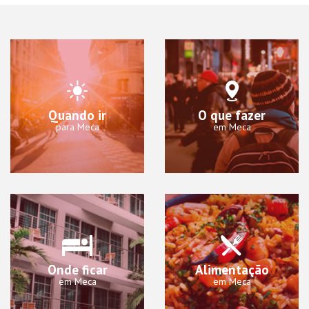
Quando ir
O que fazer
para Meca
em Meca
Onde ficar
Alimentação
em Meca
em Meca