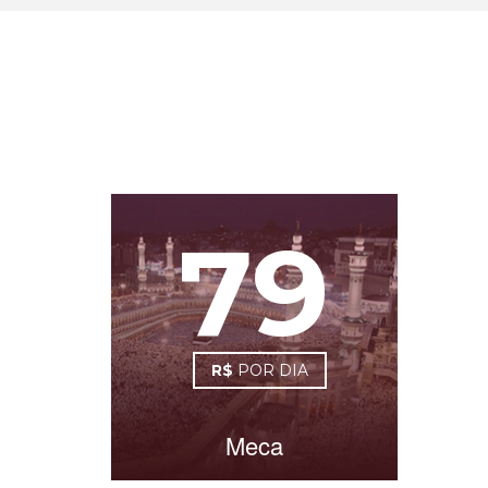
79
R$
POR DIA
Meca