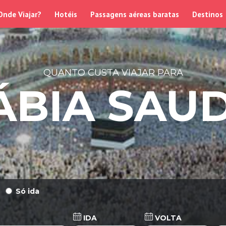
Onde Viajar?
Hotéis
Passagens aéreas baratas
Destinos
QUANTO CUSTA VIAJAR PARA
ÁBIA SAUD
Só ida
IDA
VOLTA