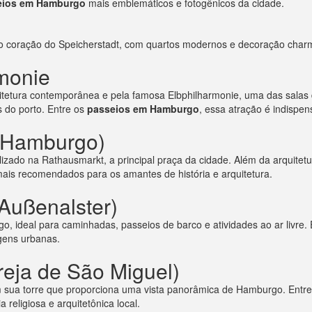
eios em Hamburgo
mais emblemáticos e fotogênicos da cidade.
no coração do Speicherstadt, com quartos modernos e decoração char
rmonie
tetura contemporânea e pela famosa Elbphilharmonie, uma das salas d
s do porto. Entre os
passeios em Hamburgo
, essa atração é indispen
e Hamburgo)
lizado na Rathausmarkt, a principal praça da cidade. Além da arquitetur
ais recomendados para os amantes de história e arquitetura.
 Außenalster)
, ideal para caminhadas, passeios de barco e atividades ao ar livre.
gens urbanas.
greja de São Miguel)
m sua torre que proporciona uma vista panorâmica de Hamburgo. Entr
 religiosa e arquitetônica local.