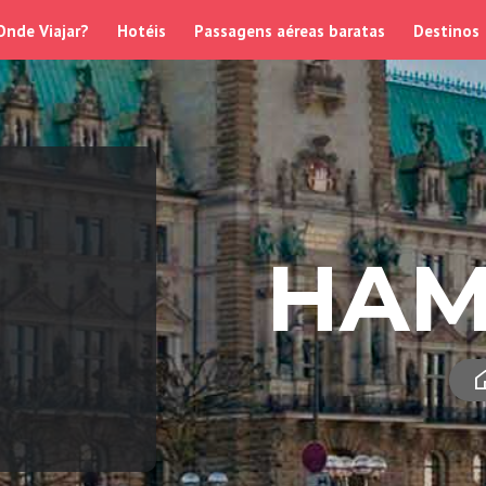
Onde Viajar?
Hotéis
Passagens aéreas baratas
Destinos
HAM