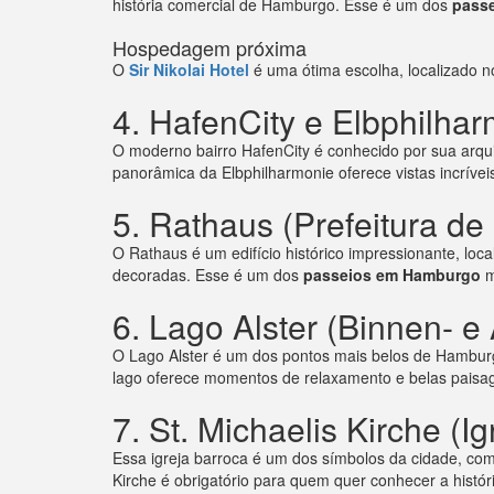
história comercial de Hamburgo. Esse é um dos
pass
Hospedagem próxima
O
Sir Nikolai Hotel
é uma ótima escolha, localizado 
4. HafenCity e Elbphilha
O moderno bairro HafenCity é conhecido por sua arqui
panorâmica da Elbphilharmonie oferece vistas incrívei
5. Rathaus (Prefeitura d
O Rathaus é um edifício histórico impressionante, loca
decoradas. Esse é um dos
passeios em Hamburgo
m
6. Lago Alster (Binnen- e
O Lago Alster é um dos pontos mais belos de Hamburgo
lago oferece momentos de relaxamento e belas paisa
7. St. Michaelis Kirche (I
Essa igreja barroca é um dos símbolos da cidade, co
Kirche é obrigatório para quem quer conhecer a história