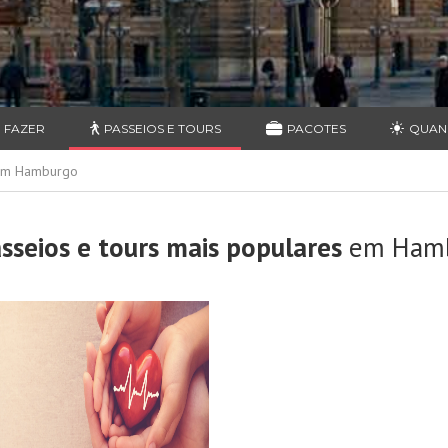
 FAZER
PASSEIOS E TOURS
PACOTES
QUAN
 em Hamburgo
sseios e tours mais populares
em Ham