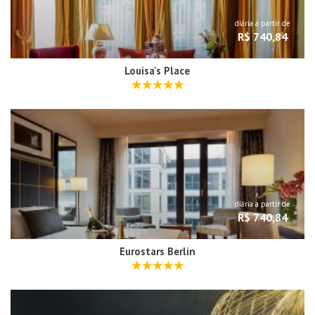
diária a partir de
R$ 740,84
Louisa's Place
diária a partir de
R$ 740,84
Eurostars Berlin