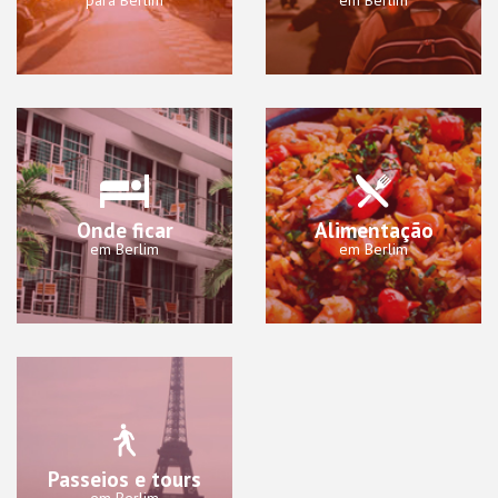
para Berlim
em Berlim
Onde ficar
Alimentação
em Berlim
em Berlim
Passeios e tours