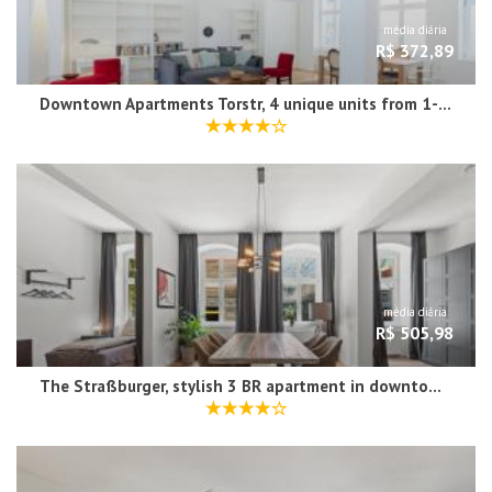
média diária
R$ 372,89
Downtown Apartments Torstr, 4 unique units from 1-3 bedrooms
média diária
R$ 505,98
The Straßburger, stylish 3 BR apartment in downtown Berlin