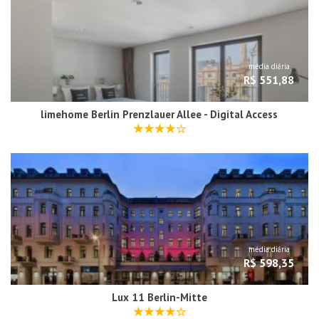
média diária
R$ 551,88
limehome Berlin Prenzlauer Allee - Digital Access
média diária
R$ 598,35
Lux 11 Berlin-Mitte