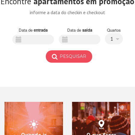
Encontre
apartamentos em promoção
informe a data do checkin e checkout
Data de
entrada
Data de
saida
Quartos
1
PESQUISAR
Quando ir
O que fazer