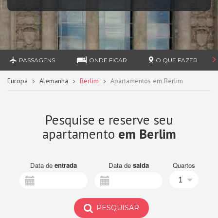
PASSAGENS
ONDE FICAR
O QUE FAZER
Europa
Alemanha
Berlim
Apartamentos em Berlim
Pesquise e reserve seu
apartamento
em Berlim
Data de
entrada
Data de
saida
Quartos
1
PESQUISAR