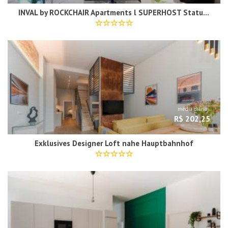
INVAL by ROCKCHAIR Apartments l SUPERHOST Status l 2 Bedrooms Boxspringbeds 2 Bathrooms in City Center "Mitte" - Cozy Maisonette Family & Business Flair welcomes you!
média diária
R$ 202,25
Exklusives Designer Loft nahe Hauptbahnhof