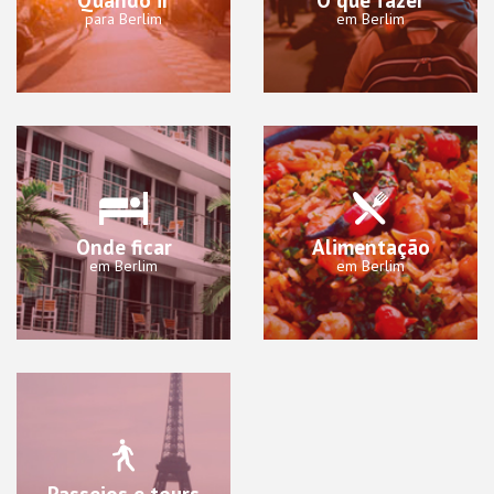
para Berlim
em Berlim
Onde ficar
Alimentação
em Berlim
em Berlim
Passeios e tours