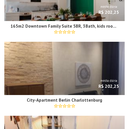
média diária
R$ 202,25
165m2 Downtown Family Suite 5BR, 3Bath, kids room, 11min Alexanderplatz
média diária
R$ 202,25
City-Apartment Berlin Charlottenburg