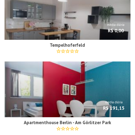
média diária
R$ 0,00
Tempelhoferfeld
média diária
R$ 191,15
Apartmenthouse Berlin - Am Görlitzer Park