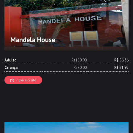
Mandela House
Adulto
Rs180.00
R$ 56,36
Criança
Rs70.00
R$ 21,92
Ir para o site