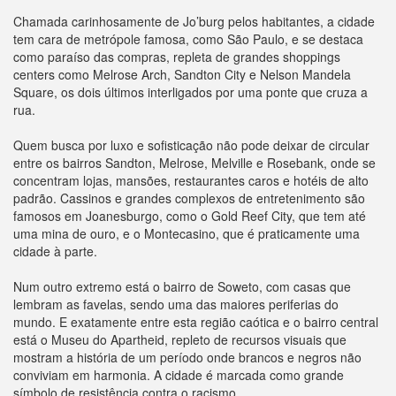
Chamada carinhosamente de Jo’burg pelos habitantes, a cidade
tem cara de metrópole famosa, como São Paulo, e se destaca
como paraíso das compras, repleta de grandes shoppings
centers como Melrose Arch, Sandton City e Nelson Mandela
Square, os dois últimos interligados por uma ponte que cruza a
rua.
Quem busca por luxo e sofisticação não pode deixar de circular
entre os bairros Sandton, Melrose, Melville e Rosebank, onde se
concentram lojas, mansões, restaurantes caros e hotéis de alto
padrão. Cassinos e grandes complexos de entretenimento são
famosos em Joanesburgo, como o Gold Reef City, que tem até
uma mina de ouro, e o Montecasino, que é praticamente uma
cidade à parte.
Num outro extremo está o bairro de Soweto, com casas que
lembram as favelas, sendo uma das maiores periferias do
mundo. E exatamente entre esta região caótica e o bairro central
está o Museu do Apartheid, repleto de recursos visuais que
mostram a história de um período onde brancos e negros não
conviviam em harmonia. A cidade é marcada como grande
símbolo de resistência contra o racismo.