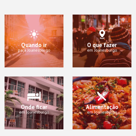
Quando ir
O que fazer
para Joanesburgo
em Joanesburgo
Onde ficar
Alimentação
em Joanesburgo
em Joanesburgo