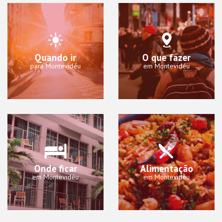
Quando ir
O que fazer
para Montevidéu
em Montevidéu
Onde ficar
Alimentação
em Montevidéu
em Montevidéu