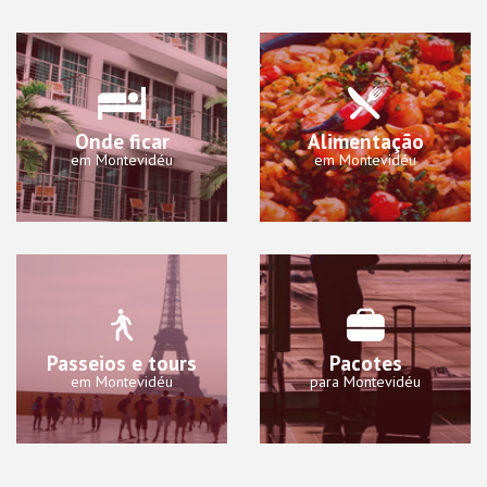
Onde ficar
Alimentação
em Montevidéu
em Montevidéu
Passeios e tours
Pacotes
em Montevidéu
para Montevidéu