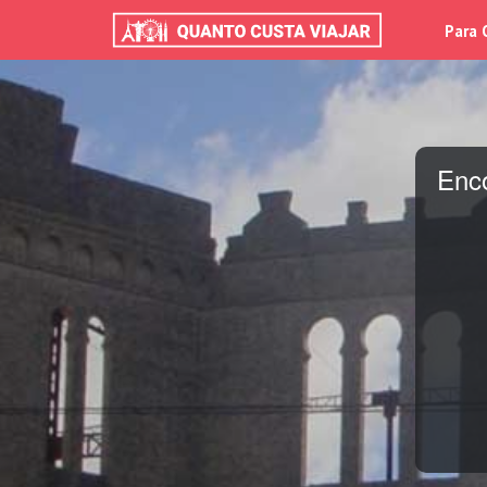
Para 
Enc