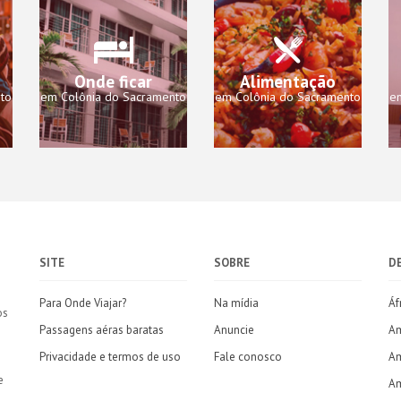
Onde ficar
Alimentação
to
em Colônia do Sacramento
em Colônia do Sacramento
e
SITE
SOBRE
D
Para Onde Viajar?
Na mídia
Áf
os
Passagens aéras baratas
Anuncie
Am
Privacidade e termos de uso
Fale conosco
Am
e
Am