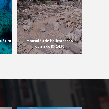
uática
Mausoléu de Halicarnasso
A partir de
R$ 14,92