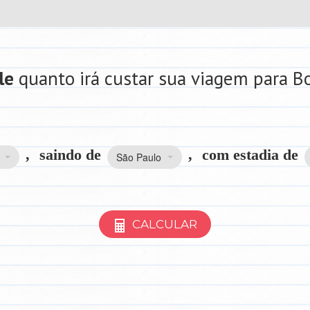
le
quanto irá custar sua viagem para 
,
saindo de
,
com estadia de
São Paulo
CALCULAR