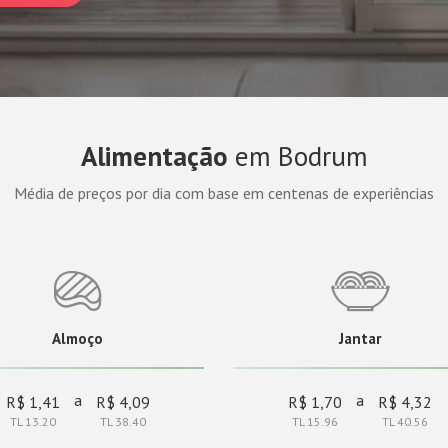
Alimentação
em Bodrum
Média de preços por dia com base em centenas de experiências
Almoço
Jantar
a
a
R$ 1,41
R$ 4,09
R$ 1,70
R$ 4,32
TL 13.20
TL 38.40
TL 15.96
TL 40.56