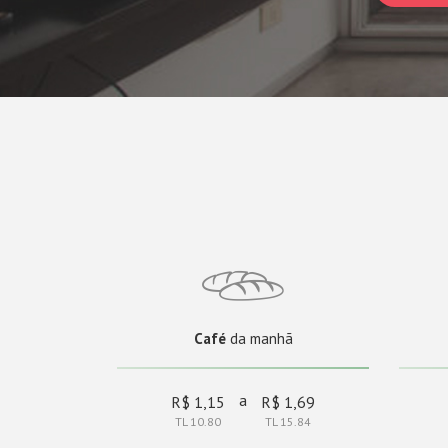
Café
da manhã
a
R$ 1,15
R$ 1,69
TL 10.80
TL 15.84