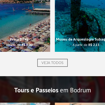
Praia Bitez
Museu de Arqueologia Subaq
A partir de
R$ 0,00
A partir de
R$ 2,13
VEJA TODOS
Tours e Passeios
em Bodrum