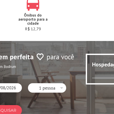
Ônibus do
aeroporto para a
cidade
R$ 12,79
em perfeita
para você
Hospeda
em Bodrum
1 pessoa
SQUISAR