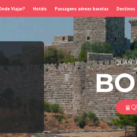
Onde Viajar?
Hotéis
Passagens aéreas baratas
Destinos
QUANTO
BO
Q