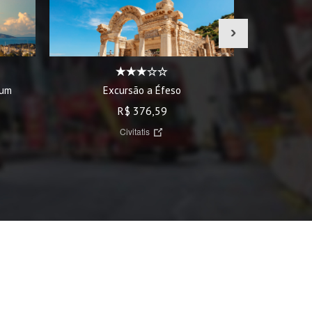
›
Tour 
rum
Excursão a Éfeso
R$ 376,59
Civitatis