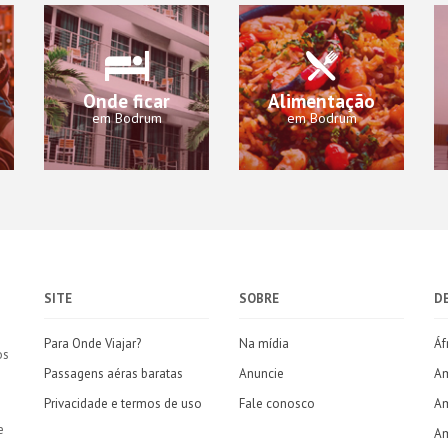
Onde ficar
Alimentação
em Bodrum
em Bodrum
SITE
SOBRE
D
Para Onde Viajar?
Na mídia
Áf
os
Passagens aéras baratas
Anuncie
Am
Privacidade e termos de uso
Fale conosco
Am
e
Am