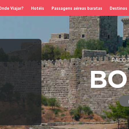
Onde Viajar?
Hotéis
Passagens aéreas baratas
Destinos
PACOT
BO