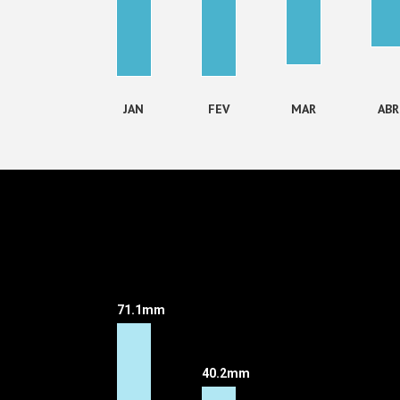
JAN
FEV
MAR
ABR
71.1mm
40.2mm