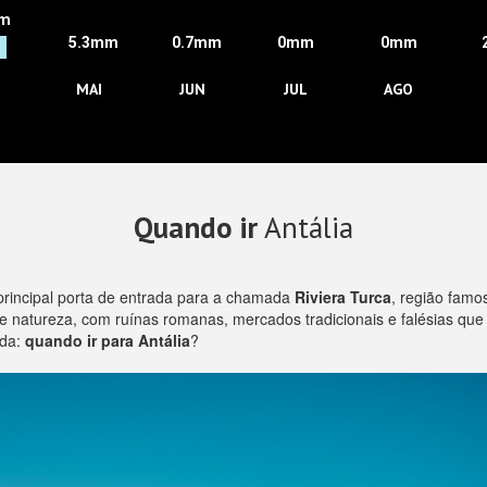
m
5.3mm
0.7mm
0mm
0mm
MAI
JUN
JUL
AGO
Quando ir
Antália
a principal porta de entrada para a chamada
Riviera Turca
, região famo
ura e natureza, com ruínas romanas, mercados tradicionais e falésias 
ida:
quando ir para Antália
?