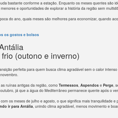
 muda bastante conforme a estação. Enquanto os meses quentes são idea
os menores e oportunidades de explorar a história da região sem multid
poca do ano, quais meses são melhores para economizar, quando acon
os os gostos e bolsos
Antália
frio (outono e inverno)
ansição perfeita para quem busca clima agradável sem o calor intens
 novembro.
as ruínas antigas da região, como
Termessos
,
Aspendos
e
Perge
, 
 outubro, já que a água do Mediterrâneo permanece quente após o ve
o com os meses de julho e agosto, o que significa mais tranquilidade 
ndo ir para Antália
, unindo clima agradável, menos movimento e boas