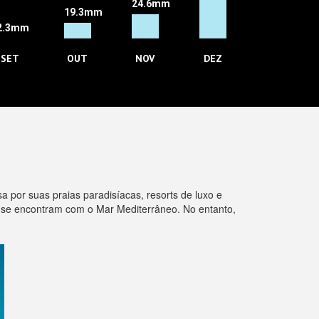
24.6mm
19.3mm
2.3mm
SET
OUT
NOV
DEZ
sa por suas praias paradisíacas, resorts de luxo e
que se encontram com o Mar Mediterrâneo. No entanto,