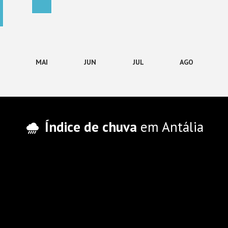
MAI
JUN
JUL
AGO
Índice de chuva
em Antália