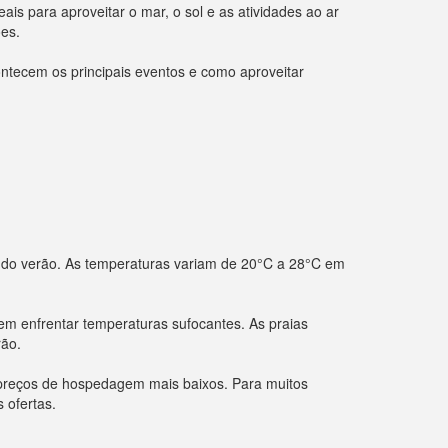
is para aproveitar o mar, o sol e as atividades ao ar
ões.
tecem os principais eventos e como aproveitar
o do verão. As temperaturas variam de 20°C a 28°C em
sem enfrentar temperaturas sufocantes. As praias
rão.
e preços de hospedagem mais baixos. Para muitos
 ofertas.