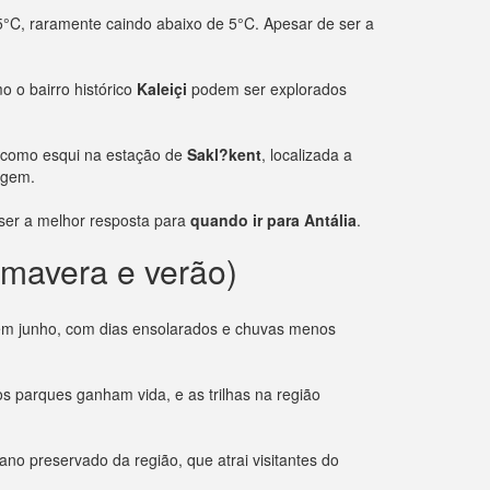
°C, raramente caindo abaixo de 5°C. Apesar de ser a
o o bairro histórico
Kaleiçi
podem ser explorados
 como esqui na estação de
Sakl?kent
, localizada a
agem.
 ser a melhor resposta para
quando ir para Antália
.
imavera e verão)
 em junho, com dias ensolarados e chuvas menos
os parques ganham vida, e as trilhas na região
ano preservado da região, que atrai visitantes do