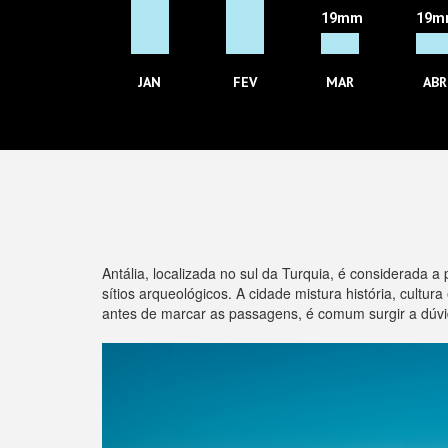
19mm
19m
JAN
FEV
MAR
ABR
Antália, localizada no sul da Turquia, é considerada 
sítios arqueológicos. A cidade mistura história, cult
antes de marcar as passagens, é comum surgir a dúv