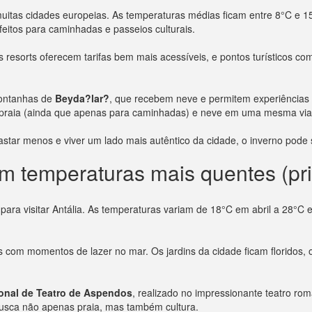
tas cidades europeias. As temperaturas médias ficam entre 8°C e 15
eitos para caminhadas e passeios culturais.
resorts oferecem tarifas bem mais acessíveis, e pontos turísticos com
montanhas de
Beyda?lar?
, que recebem neve e permitem experiências
r praia (ainda que apenas para caminhadas) e neve em uma mesma vi
gastar menos e viver um lado mais autêntico da cidade, o inverno pode
om temperaturas mais quentes (pr
ara visitar Antália. As temperaturas variam de 18°C em abril a 28°C
s com momentos de lazer no mar. Os jardins da cidade ficam floridos, 
ional de Teatro de Aspendos
, realizado no impressionante teatro rom
busca não apenas praia, mas também cultura.