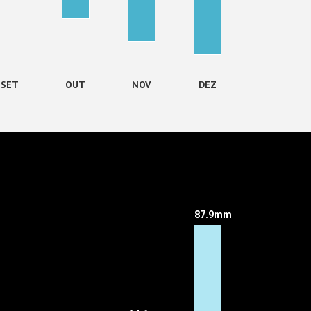
SET
OUT
NOV
DEZ
87.9mm