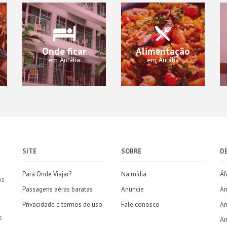
Onde ficar
Alimentação
em Antália
em Antália
SITE
SOBRE
D
Para Onde Viajar?
Na mídia
Áf
os
Passagens aéras baratas
Anuncie
Am
Privacidade e termos de uso
Fale conosco
Am
e
Am