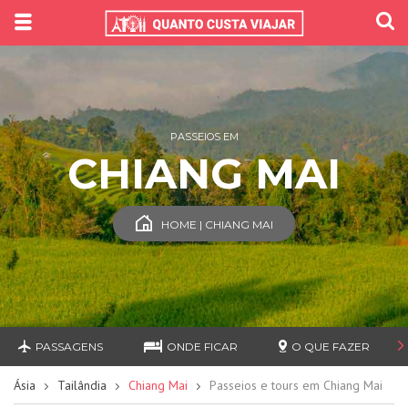
PASSEIOS EM
CHIANG MAI
HOME | CHIANG MAI
PASSAGENS
ONDE FICAR
O QUE FAZER
Ásia
Tailândia
Chiang Mai
Passeios e tours em Chiang Mai