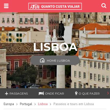
PASSEIOS EM
LISBOA
HOME | LISBOA
PASSAGENS
ONDE FICAR
O QUE FAZER
Europa
Portugal
Lisboa
Passeios e tours em Lisboa