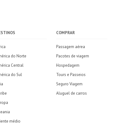
ESTINOS
COMPRAR
rica
Passagem aérea
érica do Norte
Pacotes de viagem
érica Central
Hospedagem
érica do Sul
Tours e Passeios
ia
Seguro Viagem
ribe
Aluguel de carros
ropa
eania
iente médio