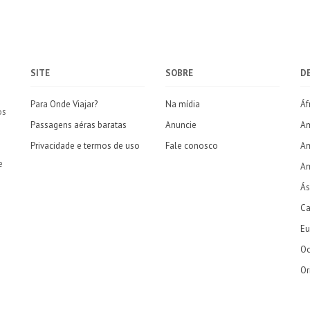
SITE
SOBRE
D
Para Onde Viajar?
Na mídia
Áf
os
Passagens aéras baratas
Anuncie
Am
Privacidade e termos de uso
Fale conosco
Am
e
Am
Ás
Ca
Eu
Oc
Or