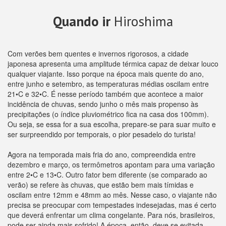
Quando ir
Hiroshima
Com verões bem quentes e invernos rigorosos, a cidade
japonesa apresenta uma amplitude térmica capaz de deixar louco
qualquer viajante. Isso porque na época mais quente do ano,
entre junho e setembro, as temperaturas médias oscilam entre
21•C e 32•C. É nesse período também que acontece a maior
incidência de chuvas, sendo junho o mês mais propenso às
precipitações (o índice pluviométrico fica na casa dos 100mm).
Ou seja, se essa for a sua escolha, prepare-se para suar muito e
ser surpreendido por temporais, o pior pesadelo do turista!
Agora na temporada mais fria do ano, compreendida entre
dezembro e março, os termômetros apontam para uma variação
entre 2•C e 13•C. Outro fator bem diferente (se comparado ao
verão) se refere às chuvas, que estão bem mais tímidas e
oscilam entre 12mm e 48mm ao mês. Nesse caso, o viajante não
precisa se preocupar com tempestades indesejadas, mas é certo
que deverá enfrentar um clima congelante. Para nós, brasileiros,
pode ser ainda mais sofrido! A época, então, deve se evitada,