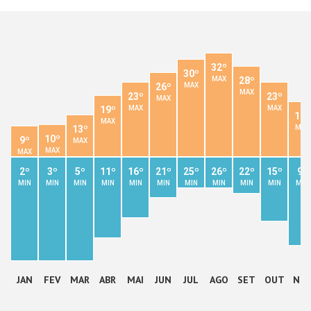
32º
30º
28º
MAX
26º
MAX
MAX
23º
23º
MAX
19º
MAX
MAX
17º
MAX
13º
MAX
10º
9º
MAX
MAX
MAX
2º
3º
5º
11º
16º
21º
25º
26º
22º
15º
9º
MIN
MIN
MIN
MIN
MIN
MIN
MIN
MIN
MIN
MIN
MIN
JAN
FEV
MAR
ABR
MAI
JUN
JUL
AGO
SET
OUT
NO