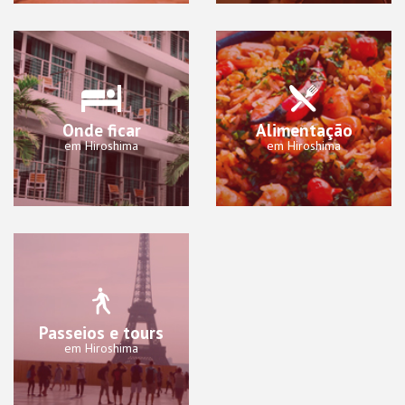
Onde ficar
Alimentação
em Hiroshima
em Hiroshima
Passeios e tours
em Hiroshima