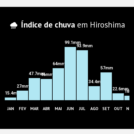
Índice de chuva
em Hiroshima
99.1mm
93.9mm
64mm
57mm
47.7mm
46mm
34.4mm
27mm
22.6mm
18.
15.4mm
JAN
FEV
MAR
ABR
MAI
JUN
JUL
AGO
SET
OUT
NO