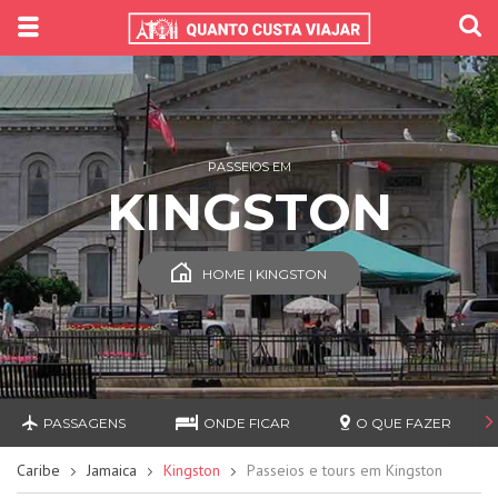
PASSEIOS EM
KINGSTON
HOME | KINGSTON
PASSAGENS
ONDE FICAR
O QUE FAZER
Caribe
Jamaica
Kingston
Passeios e tours em Kingston