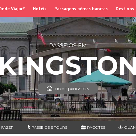
Onde Viajar?
Hotéis
Passagens aéreas baratas
Destinos
PASSEIOS EM
KINGSTO
HOME | KINGSTON
 FAZER
PASSEIOS E TOURS
PACOTES
QUAN