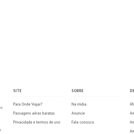
SITE
SOBRE
D
Para Onde Viajar?
Na mídia
Áf
os
Passagens aéras baratas
Anuncie
Am
Privacidade e termos de uso
Fale conosco
Am
e
Am