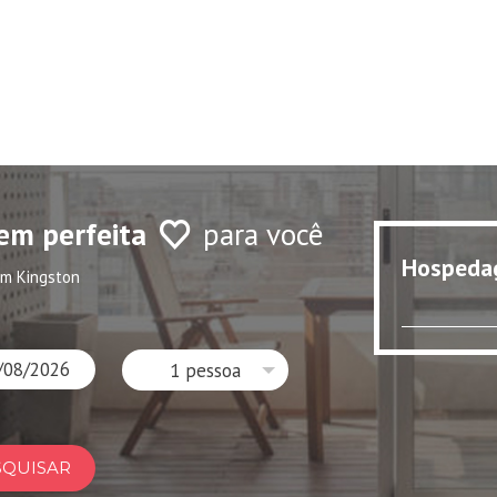
em perfeita
para você
Hospeda
m Kingston
1 pessoa
SQUISAR