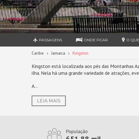
PASSAGENS
ONDE FICAR
O QUE
Caribe
Jamaica
Kingston
Kingston está localizada aos pés das Montanhas Azu
ilha. Nela há uma grande variedade de atrações, eve
A...
LEIA MAIS
População
651.88 mil