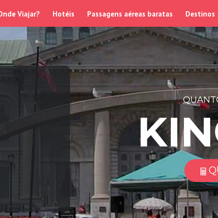
Onde Viajar?
Hotéis
Passagens aéreas baratas
Destinos
QUANTO
KI
Q