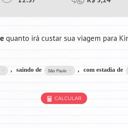
le
quanto irá custar sua viagem para Ki
,
saindo de
,
com estadia de
São Paulo
CALCULAR