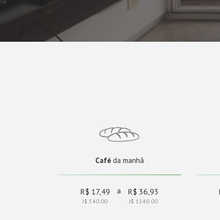
Café
da manhã
a
R$ 17,49
R$ 36,93
J$ 540.00
J$ 1140.00