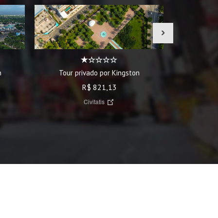
›
Tour privado por Kingston
Tour da art
n
R$ 821,13
Civitatis