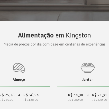
Alimentação
em Kingston
Média de preços por dia com base em centenas de experiências
Almoço
Jantar
a
a
R$ 25,26
R$ 36,54
R$ 34,98
R$ 71,91
J$ 780.00
J$ 1128.00
J$ 1080.00
J$ 2220.00