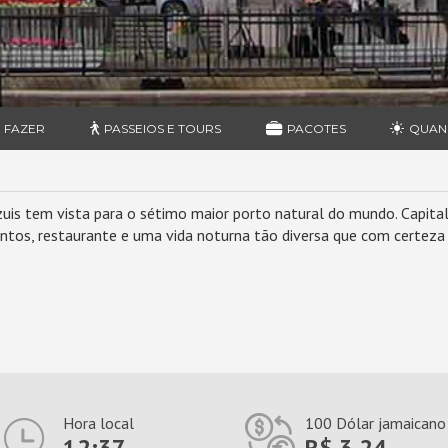
 FAZER
PASSEIOS E TOURS
PACOTES
QUAN
is tem vista para o sétimo maior porto natural do mundo. Capital 
ntos, restaurante e uma vida noturna tão diversa que com certeza v
Hora local
100 Dólar jamaicano
12:37
R$ 3,24