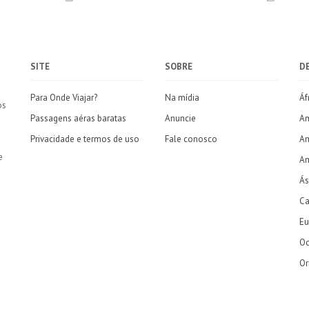
SITE
SOBRE
D
Para Onde Viajar?
Na mídia
Áf
os
Passagens aéras baratas
Anuncie
Am
Privacidade e termos de uso
Fale conosco
Am
e
Am
Ás
Ca
Eu
Oc
Or