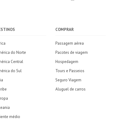
ESTINOS
COMPRAR
rica
Passagem aérea
érica do Norte
Pacotes de viagem
érica Central
Hospedagem
érica do Sul
Tours e Passeios
ia
Seguro Viagem
ribe
Aluguel de carros
ropa
eania
iente médio