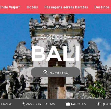
Onde Viajar?
Hotéis
Passagens aéreas baratas
Destinos
PASSEIOS EM
BALI
HOME | BALI
 FAZER
PASSEIOS E TOURS
PACOTES
QUAN