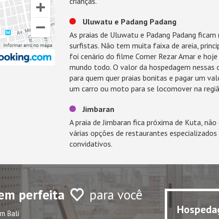
crianças.
Uluwatu e Padang Padang
As praias de Uluwatu e Padang Padang ficam n
surfistas. Não tem muita faixa de areia, prin
foi cenário do filme Comer Rezar Amar e hoje 
mundo todo. O valor da hospedagem nessas d
para quem quer praias bonitas e pagar um valo
um carro ou moto para se locomover na regi
Jimbaran
A praia de Jimbaran fica próxima de Kuta, não 
várias opções de restaurantes especializado
convidativos.
em perfeita
para você
Hospeda
m Bali