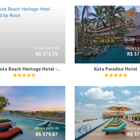
diária a partir de
diária a p
R$ 375,76
R$ 37
The Kuta Beach Heritage Hotel - Managed by Accor
Kuta Paradiso Hotel
diária a partir de
diária a p
R$ 379,87
R$ 37