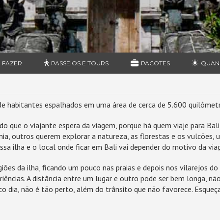
 FAZER
PASSEIOS E TOURS
PACOTES
QUAN
de habitantes espalhados em uma área de cerca de 5.600 quilômet
do que o viajante espera da viagem, porque há quem viaje para Bali
ia, outros querem explorar a natureza, as florestas e os vulcões,
essa ilha e o local onde ficar em Bali vai depender do motivo da vi
iões da ilha, ficando um pouco nas praias e depois nos vilarejos do
eriências. A distância entre um lugar e outro pode ser bem longa, n
o dia, não é tão perto, além do trânsito que não favorece. Esqueça