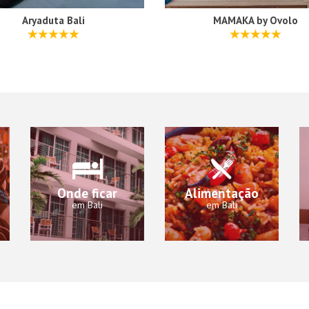
Aryaduta Bali
MAMAKA by Ovolo
Onde ficar
Alimentação
em Bali
em Bali