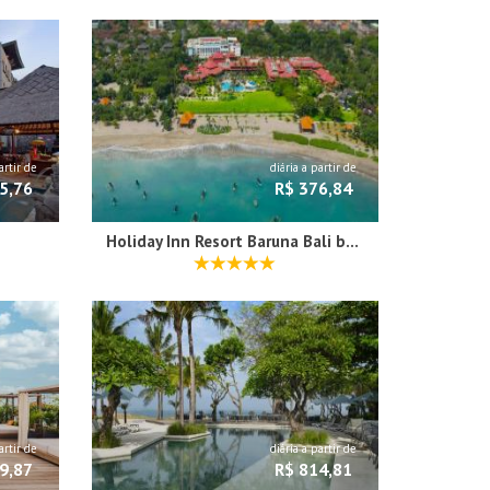
artir de
diária a partir de
5,76
R$ 376,84
Holiday Inn Resort Baruna Bali by IHG
artir de
diária a partir de
9,87
R$ 814,81