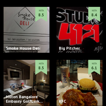
NOTA
NOTA
8.5
8.4
Smoke House Deli
Big Pitcher
NOTA
NOTA
8.5
6.1
Hilton Bangalore
Embassy GolfLink…
KFC