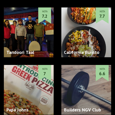
NOTA
NOTA
7.2
7.7
Tandoori Taal
California Burrito
NOTA
NOTA
7
6.6
Papa Johns
Builders NGV Club