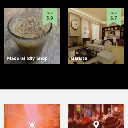
NOTA
NOTA
5.9
6.7
Madurai Idly Shop
Barista