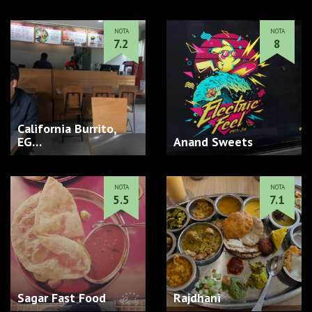
NOTA
NOTA
7.2
8
California Burrito,
EG…
Anand Sweets
NOTA
NOTA
5.5
7.1
Sagar Fast Food
Rajdhani