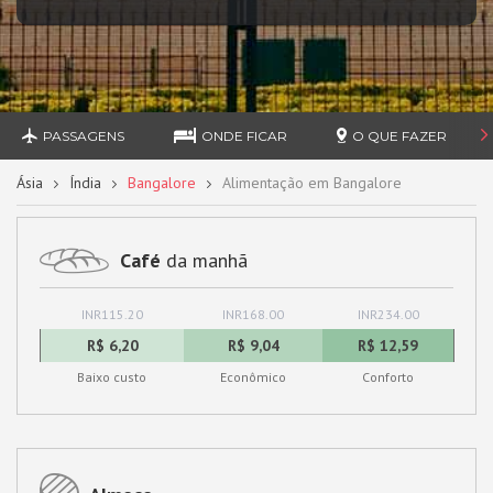
PASSAGENS
ONDE FICAR
O QUE FAZER
Ásia
Índia
Bangalore
Alimentação em Bangalore
Café
da manhã
INR115.20
INR168.00
INR234.00
R$ 6,20
R$ 9,04
R$ 12,59
Baixo custo
Econômico
Conforto