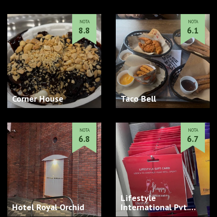
NOTA
NOTA
8.8
6.1
Corner House
Taco Bell
NOTA
NOTA
6.8
6.7
Lifestyle
Hotel Royal Orchid
International Pvt.
Ltd…