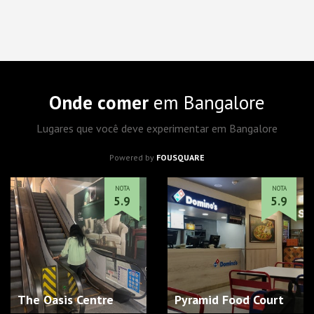
Onde comer
em Bangalore
Lugares que você deve experimentar em Bangalore
Powered by
FOUSQUARE
NOTA
NOTA
5.9
5.9
The Oasis Centre
Pyramid Food Court