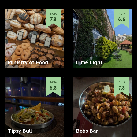
NOTA
NOTA
7.8
6.6
Ministry of Food
Lime Light
NOTA
NOTA
6.8
7.8
Tipsy Bull
Bobs Bar