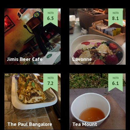
NOTA
NOTA
6.5
8.1
Jimis Beer Cafe
Lavonne
NOTA
NOTA
7.2
6.1
The Paul Bangalore
Tea Mount