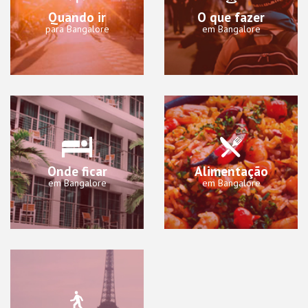
Quando ir
O que fazer
para Bangalore
em Bangalore
Onde ficar
Alimentação
em Bangalore
em Bangalore