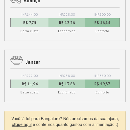
Almoço
INR144.00
INR228.00
INR300.00
R$ 7,75
R$ 12,26
R$ 16,14
Baixo custo
Econômico
Conforto
Jantar
INR222.00
INR258.00
INR360.00
R$ 11,94
R$ 13,88
R$ 19,37
Baixo custo
Econômico
Conforto
Você já foi para Bangalore? Nós precisamos da sua ajuda,
clique aqui
e conte-nos quanto gastou com alimentação :)