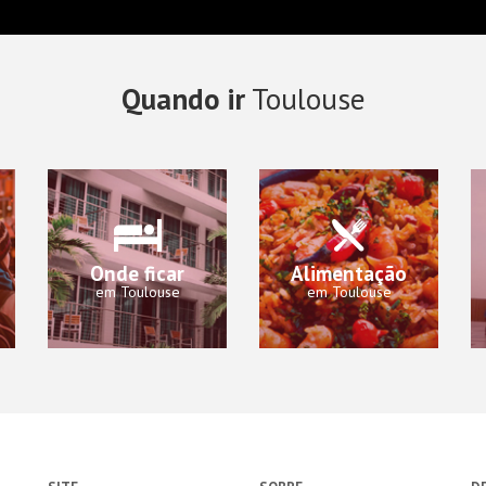
Quando ir
Toulouse
Onde ficar
Alimentação
em Toulouse
em Toulouse