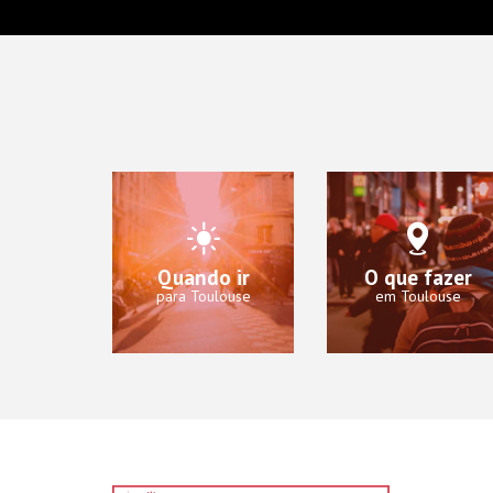
Quando ir
O que fazer
para Toulouse
em Toulouse