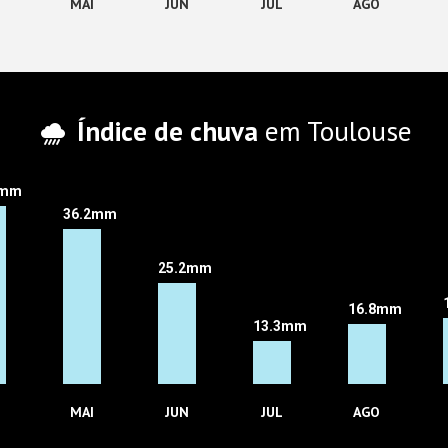
MAI
JUN
JUL
AGO
Índice de chuva
em Toulouse
8mm
36.2mm
25.2mm
16.8mm
13.3mm
MAI
JUN
JUL
AGO