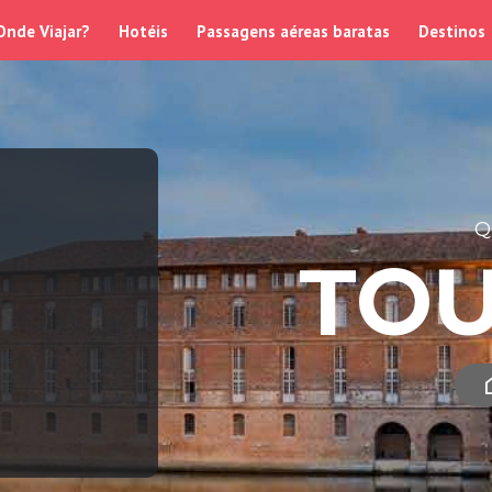
Onde Viajar?
Hotéis
Passagens aéreas baratas
Destinos
Q
TO