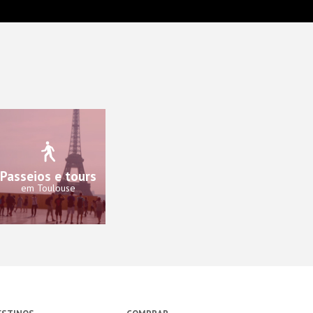
Passeios e tours
em Toulouse