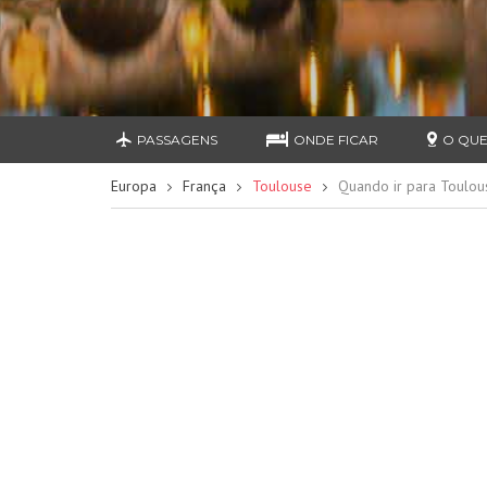
PASSAGENS
ONDE FICAR
O QUE
Europa
França
Toulouse
Quando ir para Toulou