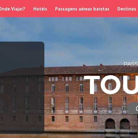
Onde Viajar?
Hotéis
Passagens aéreas baratas
Destinos
PAS
TO