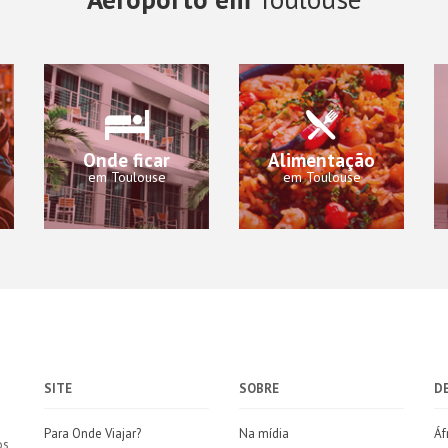
Onde ficar
Alimentação
em Toulouse
em Toulouse
SITE
SOBRE
D
Para Onde Viajar?
Na mídia
Áf
os