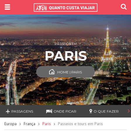
PASSEIOS EM
PARIS
HOME | PARIS
PASSAGENS
ONDE FICAR
O QUE FAZER
Europa
França
Paris
Passeios e tours em Paris