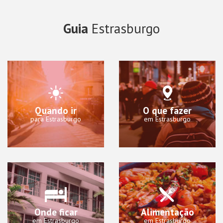
Guia
Estrasburgo
Quando ir
O que fazer
para Estrasburgo
em Estrasburgo
Onde ficar
Alimentação
em Estrasburgo
em Estrasburgo