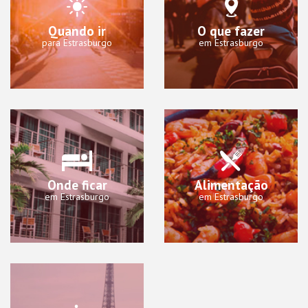
Quando ir
O que fazer
para Estrasburgo
em Estrasburgo
Onde ficar
Alimentação
em Estrasburgo
em Estrasburgo