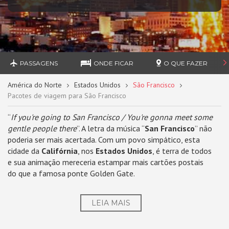
PASSAGENS
ONDE FICAR
O QUE FAZER
América do Norte
Estados Unidos
São Francisco
Pacotes de viagem para São Francisco
“
If you're going to San Francisco / You're gonna meet some
gentle people there
”. A letra da música “
San Francisco
” não
poderia ser mais acertada. Com um povo simpático, esta
cidade da
Califórnia
, nos
Estados Unidos
, é terra de todos
e sua animação mereceria estampar mais cartões postais
do que a famosa ponte Golden Gate.
LEIA MAIS