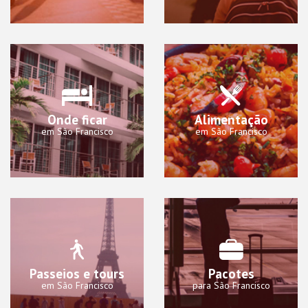
Onde ficar
Alimentação
em São Francisco
em São Francisco
Passeios e tours
Pacotes
em São Francisco
para São Francisco