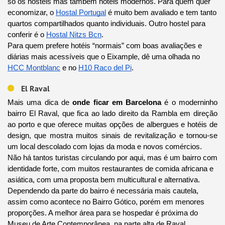
só os hostels mas também hotéis modernos. Para quem quer
economizar, o
Hostal Portugal
é muito bem avaliado e tem tanto
quartos compartilhados quanto individuais. Outro hostel para
conferir é o
Hostal Nitzs Bcn
.
Para quem prefere hotéis “normais” com boas avaliações e
diárias mais acessíveis que o Eixample, dê uma olhada no
HCC Montblanc
e no
H10 Raco del Pi
.
El Raval
Mais uma dica de
onde ficar em Barcelona
é o moderninho
bairro El Raval, que fica ao lado direito da Rambla em direção
ao porto e que oferece muitas opções de albergues e hotéis de
design, que mostra muitos sinais de revitalização e tornou-se
um local descolado com lojas da moda e novos comércios.
Não há tantos turistas circulando por aqui, mas é um bairro com
identidade forte, com muitos restaurantes de comida africana e
asiática, com uma proposta bem multicultural e alternativa.
Dependendo da parte do bairro é necessária mais cautela,
assim como acontece no Bairro Gótico, porém em menores
proporções. A melhor área para se hospedar é próxima do
Museu de Arte Contemporânea, na parte alta de Raval.