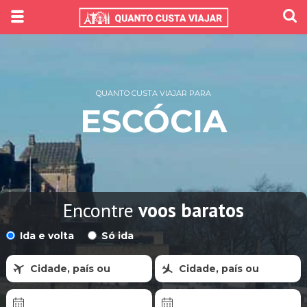
QUANTO CUSTA VIAJAR PARA
ESCÓCIA
Encontre
voos baratos
Ida e volta
Só ida
Cidade, país ou
Cidade, país ou
região
região