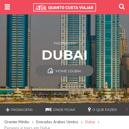
PASSEIOS EM
DUBAI
HOME | DUBAI
PASSAGENS
ONDE FICAR
O QUE FAZER
Oriente Médio
Emirados Árabes Unidos
Dubai
Passeios e tours em Dubai